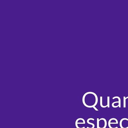
Quan
espec