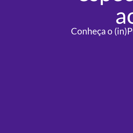
a
Conheça o (in)P