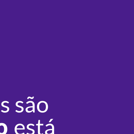
s são
ão
está