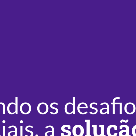
do os desafio
soluç
iais, a