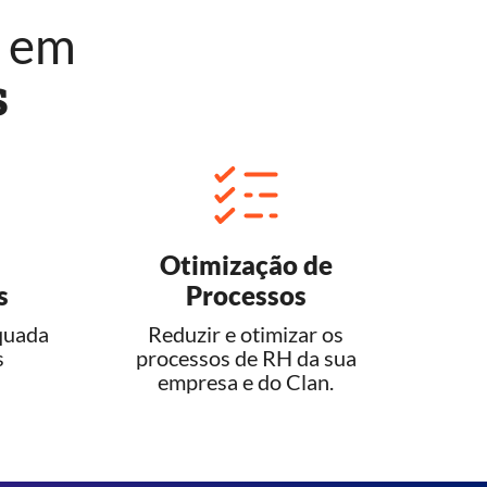
r em
s
Otimização de
s
Processos
quada
Reduzir e otimizar os
s
processos de RH da sua
empresa e do Clan.