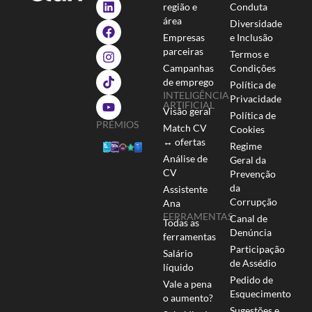
região e
Conduta
área
Diversidade
Empresas
e Inclusão
parceiras
Termos e
Campanhas
Condições
de emprego
Política de
INTELIGÊNCIA
Privacidade
ARTIFICIAL
Visão geral
Política de
PRÉMIOS
Match CV
Cookies
↔ ofertas
Regime
Análise de
Geral da
CV
Prevenção
da
Assistente
Corrupção
Ana
FERRAMENTAS
Canal de
Todas as
Denúncia
ferramentas
Participação
Salário
de Assédio
líquido
Pedido de
Vale a pena
Esquecimento
o aumento?
Sugestões e