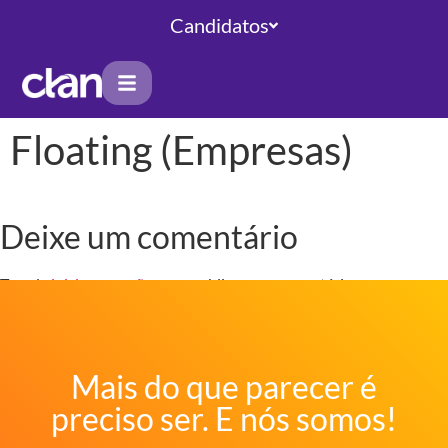
Candidatos
Floating (Empresas)
Deixe um comentário
Tem de
iniciar a sessão
para publicar um comentário.
Mais do que
parecer
é
preciso
ser
. E nós somos!