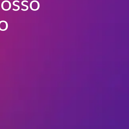
nosso
o