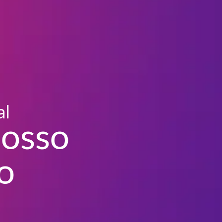
al
nosso
o