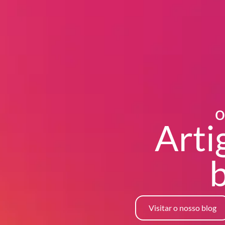
o
Arti
Visitar o nosso blog