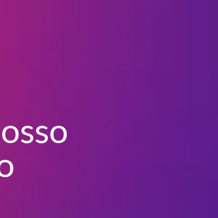
nosso
o