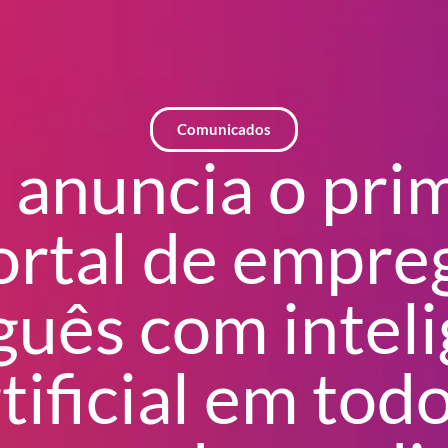
Comunicados
 anuncia o pri
ortal de empre
guês com inteli
tificial em tod