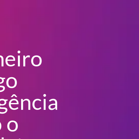
meiro
go
gência
o o