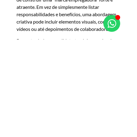
atraente. Em vez de simplesmente listar
responsabilidades e benefícios, uma abordagem
criativa pode incluir elementos visuais, como
vídeos ou até depoimentos de colaboradores.
Por outro lado, o candidato também precisa de
criatividade para se destacar num mercado
altamente competitivo. Demonstrar competência
técnica já não é suficiente; é necessário adotar
formas inovadoras de apresentar o seu valor e
captar a atenção dos recrutadores. Personalizar o
currículo e o portefólio de acordo com a empresa
a que se candidata é uma excelente estratégia. Em
vez de usar um modelo padrão, o candidato pode
adaptar o
design
, escolher projetos específicos e
incluir uma introdução mais pessoal e cativante.
Para ler o artigo completo no ECO, clique
aqui
.
Gostaste do artigo? Partilha com um