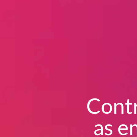
Contr
as e