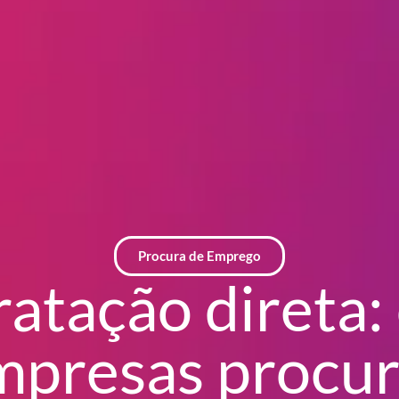
Procura de Emprego
atação direta:
mpresas procu