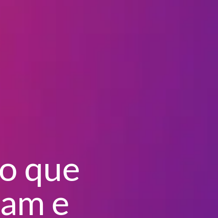
 o que
ram e