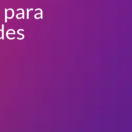
 para
des