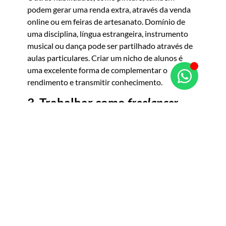
podem gerar uma renda extra, através da venda
online ou em feiras de artesanato. Domínio de
uma disciplina, língua estrangeira, instrumento
musical ou dança pode ser partilhado através de
aulas particulares. Criar um nicho de alunos é
uma excelente forma de complementar o
rendimento e transmitir conhecimento.
3. Trabalhar como
freelancer
Competências em áreas como escrita, tradução,
fotografia, vídeo, design gráfico ou programação
podem ser transformadas em dinheiro, através de
trabalhos freelance ou dando workshops.
Plataformas online oferecem inúmeras
oportunidades para quem procura projetos
pontuais e flexibilidade de horário.
4. Vender artigos em segunda