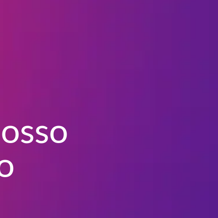
nosso
o